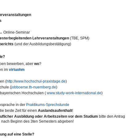
hrveranstaltungen
s
 → Online-Seminar
sterbegleitenden Lehrveranstaltungen
(TBE, SPM)
berichts
(und der Ausbildungsbestätigung)
le?
ben bewerben, aber
wo
?
len im
virtuohm
en (
http://www.hochschul-praxistage.de
)
chule (
jobboerse.th-nuernberg.de
)
 bayerischen Hochschulen (
www.study-work-international.de
)
cksprache in der
Praktikums-Sprechstunde
ie beste Zeit für einen
Auslandsaufenthalt
!
flicher Ausbildung oder Arbeitszeiten vor dem Studium
bitte den Antrag
n nach Beginn des 3ten Semesters abgeben!
ng auf eine Stelle?