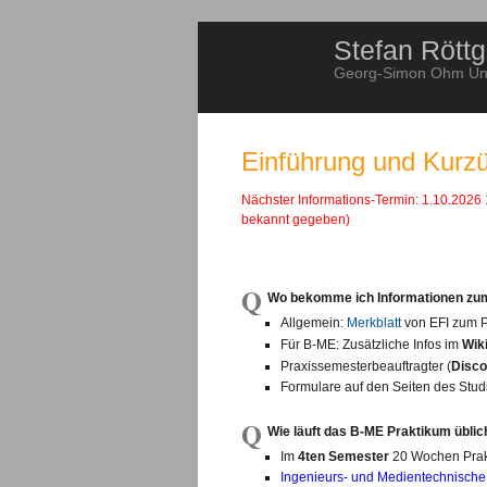
Stefan Röttg
Georg-Simon Ohm Univ
Einführung und Kurz
Nächster Informations-Termin: 1.10.2026
bekannt gegeben)
Q
Wo bekomme ich Informationen zu
Allgemein:
Merkblatt
von EFI zum P
Für B-ME: Zusätzliche Infos im
Wik
Praxissemesterbeauftragter (
Disco
Formulare auf den Seiten des Stu
Q
Wie läuft das B-ME Praktikum übli
Im
4ten Semester
20 Wochen Prak
Ingenieurs- und Medientechnische