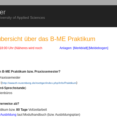
er
ersity of Applied Sciences
übersicht über das B-ME Praktikum
 18:00 Uhr (Näheres wird noch
Anlagen:
[Merkblatt
]
[Meldebogen
]
m B-ME Praktikum bzw. Praxissemester?
raxissemester
i
(
)
http://www.th-nuremberg.de/roettger/index.php/Info/Praktikum
rd-Sprechstunde
)
dienbüros
cherweise ab?
tikum bzw.
80 Tage
Vollzeitarbeit
 Ausbildung
laut Modulhandbuch (bzw. Ausbildungsplan)