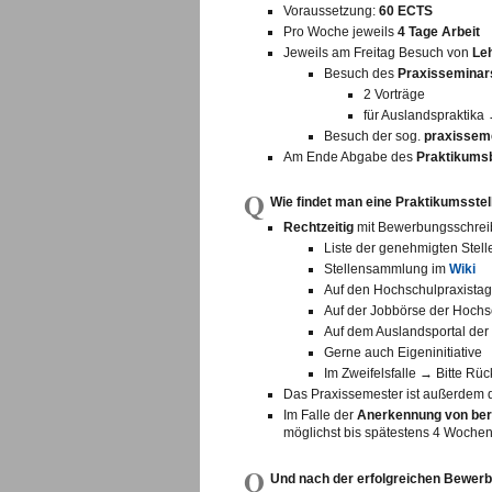
Voraussetzung:
60 ECTS
Pro Woche jeweils
4 Tage Arbeit
Jeweils am Freitag Besuch von
Le
Besuch des
Praxisseminar
2 Vorträge
für Auslandspraktika
Besuch der sog.
praxisseme
Am Ende Abgabe des
Praktikums
Q
Wie findet man eine Praktikumsstel
Rechtzeitig
mit Bewerbungsschrei
Liste der genehmigten Stel
Stellensammlung im
Wiki
Auf den Hochschulpraxistag
Auf der Jobbörse der Hochs
Auf dem Auslandsportal der
Gerne auch Eigeninitiative
Im Zweifelsfalle → Bitte Rü
Das Praxissemester ist außerdem d
Im Falle der
Anerkennung von beru
möglichst bis spätestens 4 Woche
Q
Und nach der erfolgreichen Bewerbu