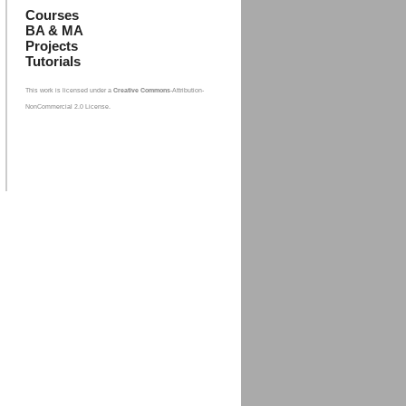
Courses
BA & MA
Projects
Tutorials
This work is licensed under a
Creative Commons
-Attribution-
NonCommercial 2.0 License.