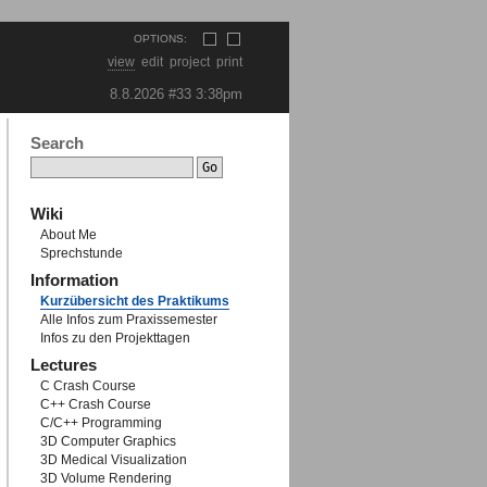
OPTIONS:
view
edit
project
print
8.8.2026 #33
3:38pm
Search
Wiki
About Me
Sprechstunde
Information
Kurzübersicht des Praktikums
Alle Infos zum Praxissemester
Infos zu den Projekttagen
Lectures
C Crash Course
C++ Crash Course
C/C++ Programming
3D Computer Graphics
3D Medical Visualization
3D Volume Rendering