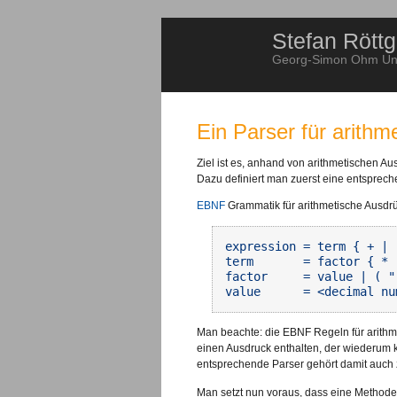
Stefan Röttg
Georg-Simon Ohm Univ
Ein Parser für arith
Ziel ist es, anhand von arithmetischen Au
Dazu definiert man zuerst eine entsprec
EBNF
Grammatik für arithmetische Ausdr
expression = term { + | -
term       = factor { * 
factor     = value | ( "
Man beachte: die EBNF Regeln für arithme
einen Ausdruck enthalten, der wiederum 
entsprechende Parser gehört damit auch 
Man setzt nun voraus, dass eine Method