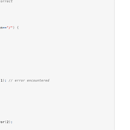
correct
en
==
"/"
)
{
(
1
)
;
// error encountered
or
(
2
)
;