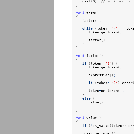
exit
(
0
)
;
// sentence is 
}
void
term
(
)
{
factor
(
)
;
while
(
token
==
"*"
||
tok
token
=
gettoken
(
)
;
factor
(
)
;
}
}
void
factor
(
)
{
if
(
token
==
"("
)
{
token
=
gettoken
(
)
;
expression
(
)
;
if
(
token
!=
")"
)
error
token
=
gettoken
(
)
;
}
else
{
value
(
)
;
}
}
void
value
(
)
{
if
(
!
is_value
(
token
)
)
err
token
=
gettoken
(
)
;