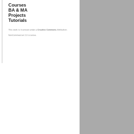
Courses
BA & MA
Projects
Tutorials
This work is licensed under a
Creative Commons
-Attribution-
NonCommercial 2.0 License.