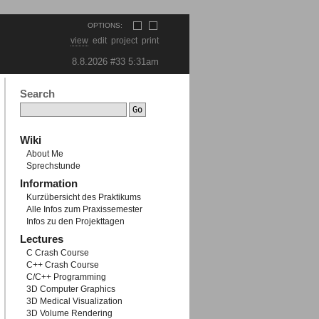
OPTIONS:
view
edit
project
print
8.8.2026 #33
5:31am
Search
Wiki
About Me
Sprechstunde
Information
Kurzübersicht des Praktikums
Alle Infos zum Praxissemester
Infos zu den Projekttagen
Lectures
C Crash Course
C++ Crash Course
C/C++ Programming
3D Computer Graphics
3D Medical Visualization
3D Volume Rendering