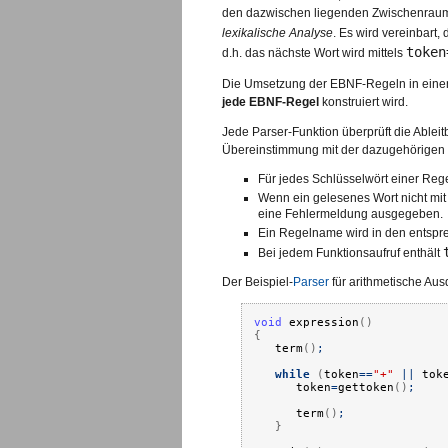
den dazwischen liegenden Zwischenrau
lexikalische Analyse
. Es wird vereinbart,
token
d.h. das nächste Wort wird mittels
Die Umsetzung der EBNF-Regeln in einen 
jede EBNF-Regel
konstruiert wird.
Jede Parser-Funktion überprüft die Ableitb
Übereinstimmung mit der dazugehörigen R
Für jedes Schlüsselwört einer Rege
Wenn ein gelesenes Wort nicht mit d
eine Fehlermeldung ausgegeben.
Ein Regelname wird in den entspre
Bei jedem Funktionsaufruf enthält
Der Beispiel-
Parser
für arithmetische Aus
void
expression
(
)
{
term
(
)
;
while
(
token
==
"+"
||
tok
token
=
gettoken
(
)
;
term
(
)
;
}