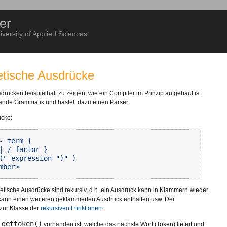
er
ersity of Applied Sciences
metische Ausdrücke
sdrücken beispielhaft zu zeigen, wie ein Compiler im Prinzip aufgebaut ist.
hende Grammatik und bastelt dazu einen Parser.
ücke:
 term }

| / factor }

(" expression ")" )

tische Ausdrücke sind rekursiv, d.h. ein Ausdruck kann in Klammern wieder
kann einen weiteren geklammerten Ausdruck enthalten usw. Der
zur Klasse der
rekursiven Funktionen
.
gettoken()
e
vorhanden ist, welche das nächste Wort (Token) liefert und