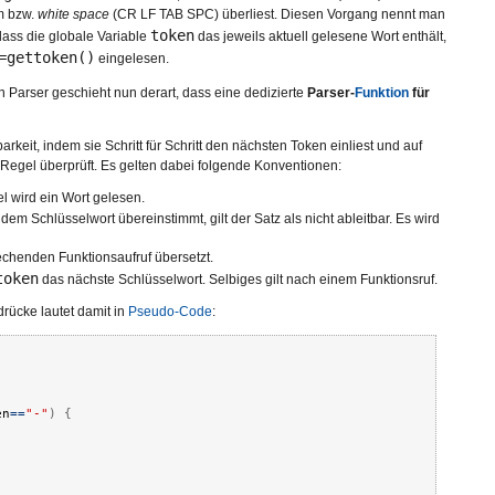
m bzw.
white space
(CR LF TAB SPC) überliest. Diesen Vorgang nennt man
token
 dass die globale Variable
das jeweils aktuell gelesene Wort enthält,
=gettoken()
eingelesen.
Parser geschieht nun derart, dass eine dedizierte
Parser-
Funktion
für
arkeit, indem sie Schritt für Schritt den nächsten Token einliest und auf
egel überprüft. Es gelten dabei folgende Konventionen:
l wird ein Wort gelesen.
em Schlüsselwort übereinstimmt, gilt der Satz als nicht ableitbar. Es wird
chenden Funktionsaufruf übersetzt.
token
das nächste Schlüsselwort. Selbiges gilt nach einem Funktionsruf.
drücke lautet damit in
Pseudo-Code
:
en
==
"-"
)
{