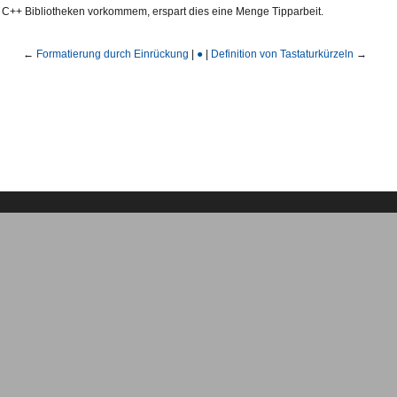
n C++ Bibliotheken vorkommem, erspart dies eine Menge Tipparbeit.
←
Formatierung durch Einrückung
|
●
|
Definition von Tastaturkürzeln
→