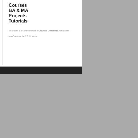
Courses
BA & MA
Projects
Tutorials
This work is licensed under a
Creative Commons
-Attribution-
NonCommercial 2.0 License.