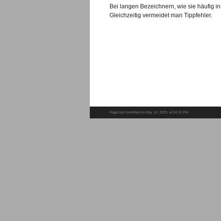
Bei langen Bezeichnern, wie sie häufig i
Gleichzeitig vermeidet man Tippfehler.
Page last modified on May 14, 2020, at 04:11 PM.