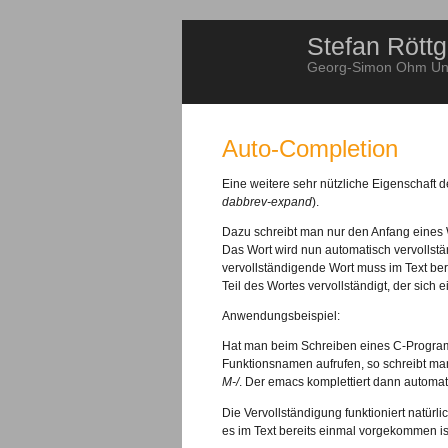
Stefan Röttg
Georg-Simon Ohm Univ
Auto-Completion
Eine weitere sehr nützliche Eigenschaft 
dabbrev-expand
).
Dazu schreibt man nur den Anfang eines
Das Wort wird nun automatisch vervollst
vervollständigende Wort muss im Text ber
Teil des Wortes vervollständigt, der sich 
Anwendungsbeispiel:
Hat man beim Schreiben eines C-Programms
Funktionsnamen aufrufen, so schreibt ma
M-/
. Der emacs komplettiert dann automa
Die Vervollständigung funktioniert natürl
es im Text bereits einmal vorgekommen is