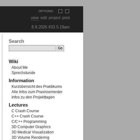
OPTIONS:
view
edit
project
print
8.8.2026 #33
5:19am
Search
Wiki
About Me
Sprechstunde
Information
Kurzübersicht des Praktikums
Alle Infos zum Praxissemester
Infos zu den Projekttagen
Lectures
C Crash Course
C++ Crash Course
C/C++ Programming
3D Computer Graphics
3D Medical Visualization
3D Volume Rendering