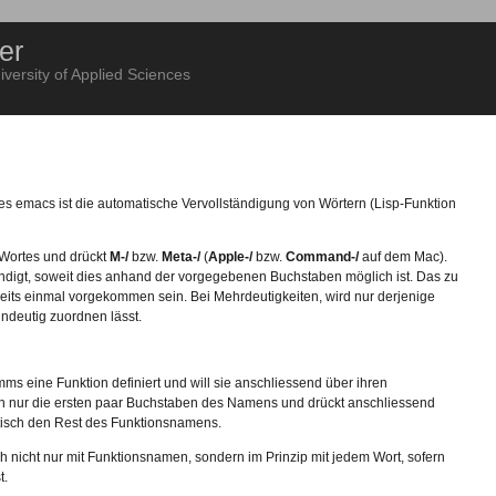
er
ersity of Applied Sciences
des emacs ist die automatische Vervollständigung von Wörtern (Lisp-Funktion
 Wortes und drückt
M-/
bzw.
Meta-/
(
Apple-/
bzw.
Command-/
auf dem Mac).
ändigt, soweit dies anhand der vorgegebenen Buchstaben möglich ist. Das zu
eits einmal vorgekommen sein. Bei Mehrdeutigkeiten, wird nur derjenige
eindeutig zuordnen lässt.
 eine Funktion definiert und will sie anschliessend über ihren
n nur die ersten paar Buchstaben des Namens und drückt anschliessend
tisch den Rest des Funktionsnamens.
ich nicht nur mit Funktionsnamen, sondern im Prinzip mit jedem Wort, sofern
t.