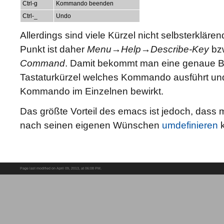
Ctrl-g
Kommando beenden
Ctrl-_
Undo
Allerdings sind viele Kürzel nicht selbsterkläre
Punkt ist daher
Menu→Help→Describe-Key
bz
Command
. Damit bekommt man eine genaue B
Tastaturkürzel welches Kommando ausführt und
Kommando im Einzelnen bewirkt.
Das größte Vorteil des emacs ist jedoch, dass m
nach seinen eigenen Wünschen
umdefinieren
k
Page last modified on April 09, 2013, at 06:08 PM.