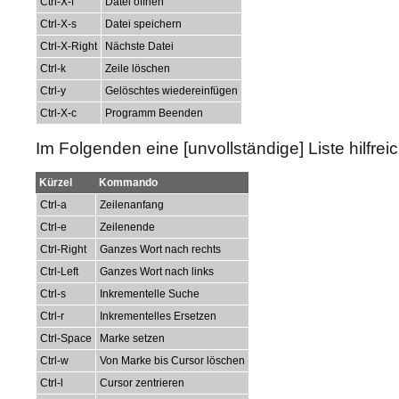
Ctrl-X-f
Datei öffnen
Ctrl-X-s
Datei speichern
Ctrl-X-Right
Nächste Datei
Ctrl-k
Zeile löschen
Ctrl-y
Gelöschtes wiedereinfügen
Ctrl-X-c
Programm Beenden
Im Folgenden eine [unvollständige] Liste hilfreic
Kürzel
Kommando
Ctrl-a
Zeilenanfang
Ctrl-e
Zeilenende
Ctrl-Right
Ganzes Wort nach rechts
Ctrl-Left
Ganzes Wort nach links
Ctrl-s
Inkrementelle Suche
Ctrl-r
Inkrementelles Ersetzen
Ctrl-Space
Marke setzen
Ctrl-w
Von Marke bis Cursor löschen
Ctrl-l
Cursor zentrieren