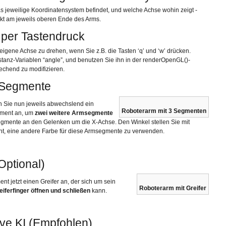
 das jeweilige Koordinatensystem befindet, und welche Achse wohin zeigt -
kt am jeweils oberen Ende des Arms.
 per Tastendruck
igene Achse zu drehen, wenn Sie z.B. die Tasten ‘q’ und ‘w’ drücken.
stanz-Variablen “angle”, und benutzen Sie ihn in der renderOpenGL()-
echend zu modifizieren.
 Segmente
n Sie nun jeweils abwechslend ein
Roboterarm mit 3 Segmenten
gment an, um
zwei weitere Armsegmente
segmente an den Gelenken um die X-Achse. Den Winkel stellen Sie mit
ht, eine andere Farbe für diese Armsegmente zu verwenden.
Optional)
t jetzt einen Greifer an, der sich um sein
Roboterarm mit Greifer
eiferfinger öffnen und schließen
kann.
ive KI (Empfohlen)