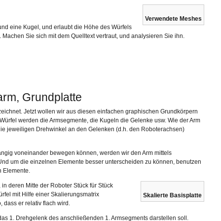
Verwendete Meshes
nd eine Kugel, und erlaubt die Höhe des Würfels
 Machen Sie sich mit dem Quelltext vertraut, und analysieren Sie ihn.
arm, Grundplatte
zeichnet. Jetzt wollen wir aus diesen einfachen graphischen Grundkörpern
ürfel werden die Armsegmente, die Kugeln die Gelenke usw. Wie der Arm
die jeweiligen Drehwinkel an den Gelenken (d.h. den Roboterachsen)
ängig voneinander bewegen können, werden wir den Arm mittels
nd um die einzelnen Elemente besser unterscheiden zu können, benutzen
n Elemente.
, in deren Mitte der Roboter Stück für Stück
rfel mit Hilfe einer Skalierungsmatrix
Skalierte Basisplatte
, dass er relativ flach wird.
e das 1. Drehgelenk des anschließenden 1. Armsegments darstellen soll.