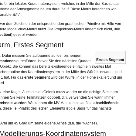
 für ein lokales Koordinatensystem, welches in der Mitte der Basisplatte
systeme der Armsegmente bauen darauf auf. Diese Matrix berechnen wir
Variable
M
V
.
M
V
vor dem Zeichnen der entsprechenden graphischen Primitve mit Hilfe von
ndere ModelView-Matrix nutzt. Die Projektions-Matrix ändert sich nicht, und
ection()
gesetzt werden.
arm, Erstes Segment
. Dafür müssen Sie aufbauend auf der bisherigen
Erstes Segment
rmationen
durchführen, bevor Sie den nächsten Quader
Objekt, Sie können das bereits existierende einfach ein zweites Mal
chenroutine das Koordinatensystem in der Mitte des Würfels erwartet, und
 1 hat. Für das
erste Segment
wird der Würfel in der Höhe skaliert und um
rt.
 eine Kugel. Auch dieses Gelenk muss wieder an die richtige Stelle am
nen Sie keine Teilmatrizen doppelt, d.h. verwenden Sie wann immer
rechnete wurden
. Wir können die MV Matrizen bis auf die
abschließende
diese Teil-Matrix des letzten Elements ist die Basis für das nächste
Arm um 45 Grad um seine eigene Achse (d.h. die Y-Achse).
 Modellierungs-Koordinatensystem