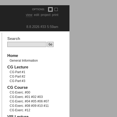
OPTIONS:
view
edit
project
print
8.8.2026 #33
5:59am
Search
Home
General Information
CG Lecture
CG Part #1
CG Part #2
CG Part #3
CG Course
CG Exerc. #00
CG Exerc. #01
#02
#03
CG Exerc. #04
#05
#06
#07
CG Exerc. #08
#09
#10
#11
CG Exerc. #12
VIS Lecture