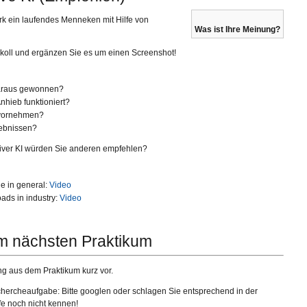
rk ein laufendes Menneken mit Hilfe von
Was ist Ihre Meinung?
koll und ergänzen Sie es um einen Screenshot!
daraus gewonnen?
nhieb funktioniert?
 vornehmen?
gebnissen?
iver KI würden Sie anderen empfehlen?
de in general:
Video
oads in industry:
Video
m nächsten Praktikum
sung aus dem Praktikum kurz vor.
chercheaufgabe: Bitte googlen oder schlagen Sie entsprechend in der
e noch nicht kennen!