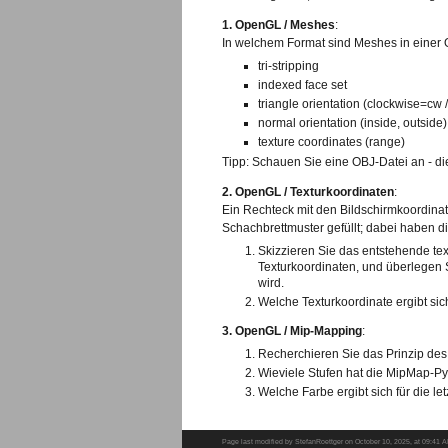
1. OpenGL / Meshes
:
In welchem Format sind Meshes in einer 
tri-stripping
indexed face set
triangle orientation (clockwise=cw
normal orientation (inside, outside)
texture coordinates (range)
Tipp: Schauen Sie eine OBJ-Datei an - dies
2. OpenGL / Texturkoordinaten
:
Ein Rechteck mit den Bildschirmkoordinate
Schachbrettmuster gefüllt; dabei haben die
Skizzieren Sie das entstehende tex
Texturkoordinaten, und überlegen S
wird.
Welche Texturkoordinate ergibt sic
3. OpenGL / Mip-Mapping
:
Recherchieren Sie das Prinzip des
Wieviele Stufen hat die MipMap-Py
Welche Farbe ergibt sich für die let
Page last modified by StefanRoettger on October 10, 2025, at 09:41 