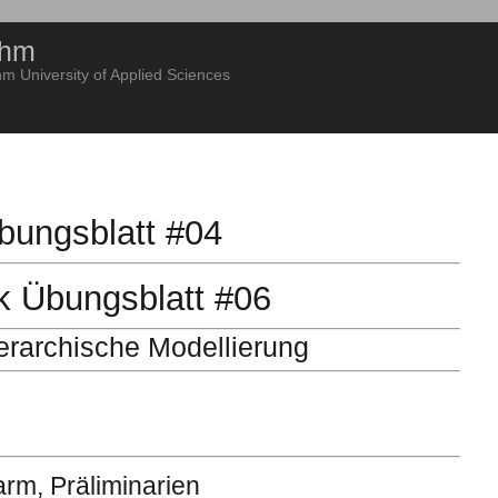
hm
 University of Applied Sciences
Übungsblatt #04
k Übungsblatt #06
erarchische Modellierung
rm, Präliminarien