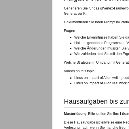
Generieren Sie für das glVertex-Framewo
Generativer KI!
Dokumentieren Sie Ihren Prompt im Proto
Fragen:
Welche Erkenntnisse haben Sie 
Hat das generierte Programm auf A
Welche Änderungen mussten Sie
Wie zufrieden sind Sie mit den Er
Welche Strategie im Umgang mit Generat
Videos on this topic:
Linus on impact of AI on writing co
Linus on impact of AI on real workl
Hausaufgaben bis zu
Musterlösung
: Bitte stellen Sie Ihre Lö
Diese Hausaufgabe ist teilweise eine Re
Vorlesung nach, wenn Sie manche Begriff