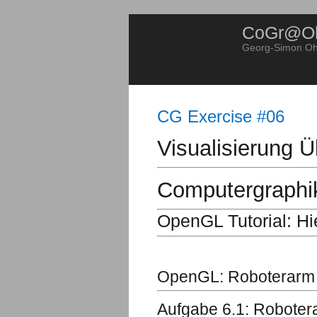
CoGr@O
Georg-Simon Ohm
CG Exercise #06
Visualisierung 
Computergraphi
OpenGL Tutorial: Hi
OpenGL: Roboterarm
Aufgabe 6.1: Robotera