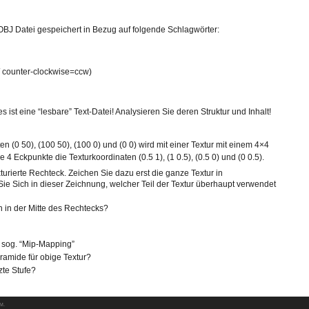
OBJ Datei gespeichert in Bezug auf folgende Schlagwörter:
 / counter-clockwise=ccw)
 ist eine “lesbare” Text-Datei! Analysieren Sie deren Struktur und Inhalt!
n (0 50), (100 50), (100 0) und (0 0) wird mit einer Textur mit einem 4×4
 4 Eckpunkte die Texturkoordinaten (0.5 1), (1 0.5), (0.5 0) und (0 0.5).
turierte Rechteck. Zeichen Sie dazu erst die ganze Textur in
ie Sich in dieser Zeichnung, welcher Teil der Textur überhaupt verwendet
h in der Mitte des Rechtecks?
 sog. “Mip-Mapping”
ramide für obige Textur?
zte Stufe?
AM.