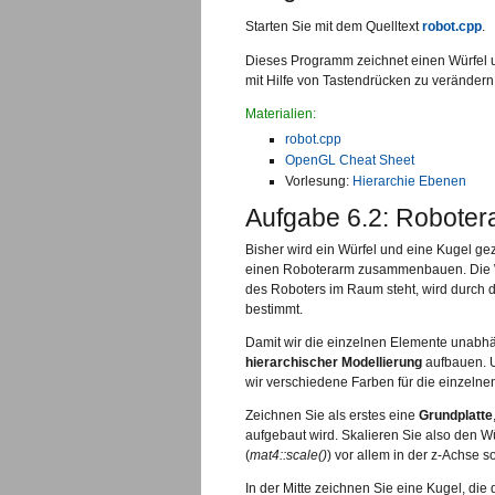
Starten Sie mit dem Quelltext
robot.cpp
.
Dieses Programm zeichnet einen Würfel u
mit Hilfe von Tastendrücken zu verändern.
Materialien:
robot.cpp
OpenGL Cheat Sheet
Vorlesung:
Hierarchie Ebenen
Aufgabe 6.2: Roboter
Bisher wird ein Würfel und eine Kugel ge
einen Roboterarm zusammenbauen. Die W
des Roboters im Raum steht, wird durch 
bestimmt.
Damit wir die einzelnen Elemente unabh
hierarchischer Modellierung
aufbauen. U
wir verschiedene Farben für die einzelne
Zeichnen Sie als erstes eine
Grundplatte
aufgebaut wird. Skalieren Sie also den Wü
(
mat4::scale()
) vor allem in der z-Achse so
In der Mitte zeichnen Sie eine Kugel, di