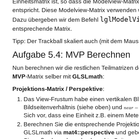
Einheitsmatrix ist, so dass die Modelview-Matri
entspricht. Diese Modelview-Matrix verwenden wi
lglModelV
Dazu übergeben wir dem Befehl
entsprechende Matrix.
Tipp: Der Trackball skaliert auch (mit dem Maus
Aufgabe 5.4: MVP Berechnen
Nun berechnen wir die restlichen Teilmatrizen d
MVP
-Matrix selber mit
GLSLmath
:
Projektions-Matrix / Perspektive
:
Das View-Frustum habe einen vertikalen Bl
Bildseitenverhältnis (siehe oben) und
=
n
e
a
r
n
e
a
r
=
1
Sich vor, dass eine Einheit z.B. einem Meter
Berechnen Sie die entsprechende Projekti
GLSLmath via
mat4::perspective
und gebe