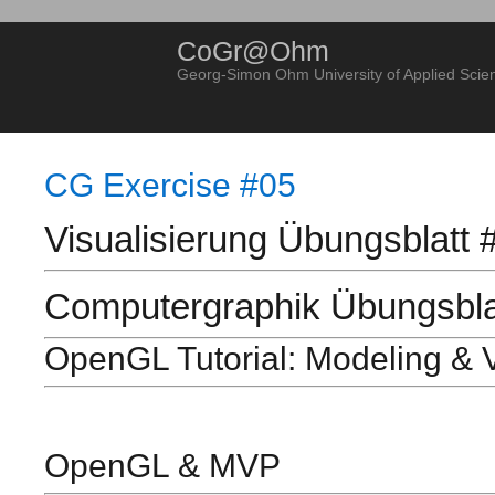
CoGr@Ohm
Georg-Simon Ohm University of Applied Scie
CG Exercise #05
Visualisierung Übungsblatt 
Computergraphik Übungsbla
OpenGL Tutorial: Modeling & 
OpenGL & MVP