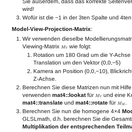
Sie außerdem, dass das korrekte Seitenver
wird!
Wofür ist die −1 in der 3ten Spalte und 4te
Model-View-Projection-Matrix
:
Wir verwenden dieselbe Modellierungsmatr
Viewing-Matrix
wie folgt:
M
M
V
V
Rotation um 180 Grad um die Y-Achse
Translation um den Vektor (0,0,−5)
Kamera an Position (0,0,−10), Blickrich
Z-Achse.
Berechnen Sie diese Matrizen nun mit Hilf
verwenden
mat4::lookat
für
und eine K
M
M
V
V
mat4::translate
und
mat4::rotate
für
.
M
M
M
M
Berechnen Sie nun die homogene 4×4
Mod
GLSLmath, d.h. berechnen Sie die Gesamt
Multiplikation der entsprechenden Teilm