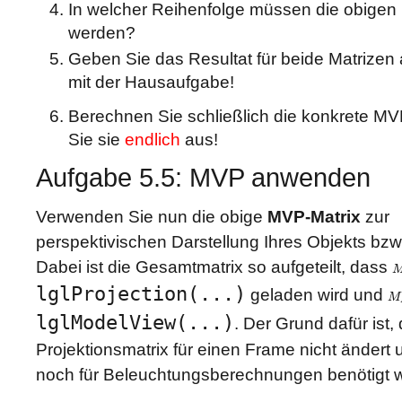
In welcher Reihenfolge müssen die obigen M
werden?
Geben Sie das Resultat für beide Matrizen
mit der Hausaufgabe!
Berechnen Sie schließlich die konkrete M
Sie sie
endlich
aus!
Aufgabe 5.5: MVP anwenden
Verwenden Sie nun die obige
MVP-Matrix
zur
perspektivischen Darstellung Ihres Objekts bzw
Dabei ist die Gesamtmatrix so aufgeteilt, dass
M
lglProjection(...)
geladen wird und
M
M
lglModelView(...)
. Der Grund dafür ist,
Projektionsmatrix für einen Frame nicht ändert
noch für Beleuchtungsberechnungen benötigt w