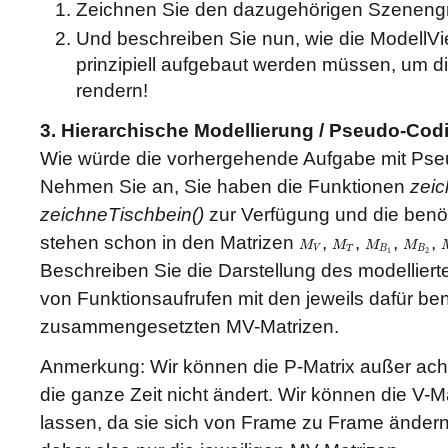
Zeichnen Sie den dazugehörigen Szeneng
Und beschreiben Sie nun, wie die ModellVi
prinzipiell aufgebaut werden müssen, um d
rendern!
3. Hierarchische Modellierung / Pseudo-Cod
Wie würde die vorhergehende Aufgabe mit P
Nehmen Sie an, Sie haben die Funktionen
zeic
zeichneTischbein()
zur Verfügung und die benö
stehen schon in den Matrizen
,
,
,
,
M
M
M
M
M
V
M
T
M
B
1
M
B
2
V
T
B
B
1
2
Beschreiben Sie die Darstellung des modelliert
von Funktionsaufrufen mit den jeweils dafür be
zusammengesetzten MV-Matrizen.
Anmerkung: Wir können die P-Matrix außer acht
die ganze Zeit nicht ändert. Wir können die V-M
lassen, da sie sich von Frame zu Frame ändern