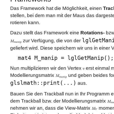
Das Framework hat die Möglichkeit, einen
Trac
stellen, bei dem man mit der Maus das dargestel
rotieren kann.
Dazu stellt das Framework eine
Rotations-
bzw
lglGetMan
zur Verfügung, die von der
M
M
m
a
n
i
p
m
a
n
i
p
geliefert wird. Diese speichern wir uns in einer 
mat4 M_manip = lglGetManip();
Nun multiplizieren wir den Vertex
erst einmal m
v
v
Modellierungsmatrix
und geben beides for
M
M
m
a
n
i
p
m
a
n
i
p
glslmath::print(...)
aus.
Bauen Sie den Trackball nun in Ihr Programm ei
dem Trackball bzw. der Modellierungsmatrix
M
M
m
a
m
nehmen wir an, dass die View-Matrix
moment
M
M
V
V