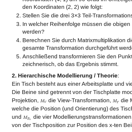
den Koordinaten (2, 2) wie folgt:
Stellen Sie die drei 3×3 Teil-Transformation
In welcher Reihenfolge müssen die obigen M
werden?
Berechnen Sie durch Matrixmultiplikation di
gesamte Transformation durchgeführt werd
Anschließend transformieren Sie den Punkt
zeichnerisch, ob das Ergebnis stimmt.
2. Hierarchische Modellierung / Theorie
:
Ein Tisch besteht aus einer Arbeitsplatte und vi
Die Beine sind getrennt von der Tischplatte mod
Projektion,
die View-Transformation,
die 
M
M
M
V
M
T
V
T
welche die Position (und Orientierung) des Tisc
und
die vier Modellierungstransformationen
M
M
B
x
B
x
von der Tischposition zur Position des x-ten B