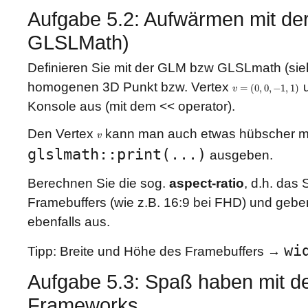
Aufgabe 5.2: Aufwärmen mit de
GLSLMath)
Definieren Sie mit der GLM bzw GLSLmath (sie
homogenen 3D Punkt bzw. Vertex
u
=
(
0
,
0
,
−
1
,
1
)
v
v
=
(
0
,
0
,
−
1
,
1
)
Konsole aus (mit dem << operator).
Den Vertex
kann man auch etwas hübscher m
v
v
glslmath::print(...)
ausgeben.
Berechnen Sie die sog.
aspect-ratio
, d.h. das 
Framebuffers (wie z.B. 16:9 bei FHD) und geben
ebenfalls aus.
wi
Tipp: Breite und Höhe des Framebuffers →
Aufgabe 5.3: Spaß haben mit d
Frameworks