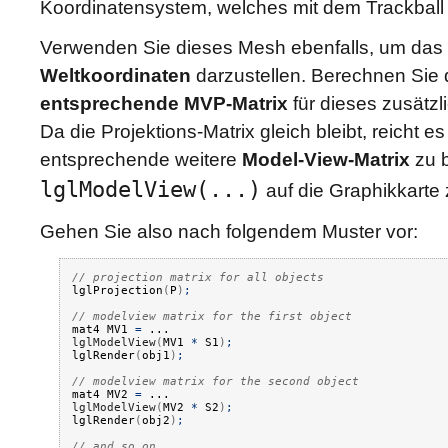
Koordinatensystem, welches mit dem Trackball ro
Verwenden Sie dieses Mesh ebenfalls, um das
Weltkoordinaten
darzustellen. Berechnen Sie 
entsprechende MVP-Matrix
für dieses zusätz
Da die Projektions-Matrix gleich bleibt, reicht e
entsprechende weitere
Model-View-Matrix
zu 
lglModelView(...)
auf die Graphikkarte 
Gehen Sie also nach folgendem Muster vor:
// projection matrix for all objects
lglProjection
(
P
)
;
// modelview matrix for the first object
mat4 MV1
=
...
lglModelView
(
MV1
*
S1
)
;
lglRender
(
obj1
)
;
// modelview matrix for the second object
mat4 MV2
=
...
lglModelView
(
MV2
*
S2
)
;
lglRender
(
obj2
)
;
// and so on