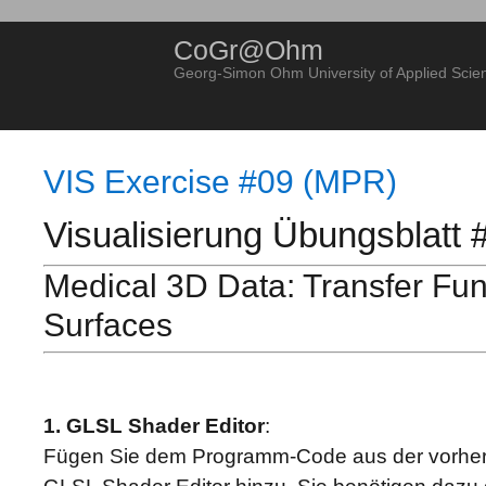
CoGr@Ohm
Georg-Simon Ohm University of Applied Scie
VIS Exercise #09 (MPR)
Visualisierung Übungsblatt
Medical 3D Data: Transfer Fun
Surfaces
1. GLSL Shader Editor
:
Fügen Sie dem Programm-Code aus der vorhe