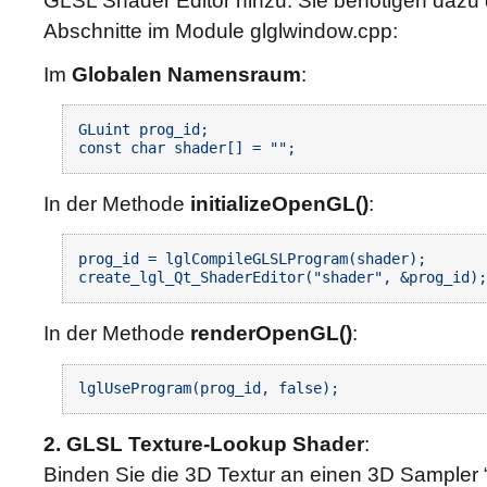
GLSL Shader Editor hinzu. Sie benötigen dazu
Abschnitte im Module glglwindow.cpp:
Im
Globalen Namensraum
:
GLuint prog_id;

In der Methode
initializeOpenGL()
:
prog_id = lglCompileGLSLProgram(shader);

In der Methode
renderOpenGL()
:
2. GLSL Texture-Lookup Shader
:
Binden Sie die 3D Textur an einen 3D Sampler 