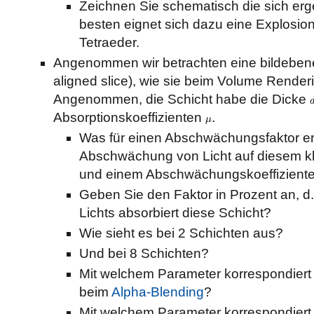
Zeichnen Sie schematisch die sich er
besten eignet sich dazu eine Explosion
Tetraeder.
Angenommen wir betrachten eine bildebenen
aligned slice), wie sie beim Volume Rende
Angenommen, die Schicht habe die Dicke
Absorptionskoeffizienten
.
μ
μ
Was für einen Abschwächungsfaktor ergi
Abschwächung von Licht auf diesem k
und einem Abschwächungskoeffizient
Geben Sie den Faktor in Prozent an, d.
Lichts absorbiert diese Schicht?
Wie sieht es bei 2 Schichten aus?
Und bei 8 Schichten?
Mit welchem Parameter korrespondier
beim
Alpha-Blending
?
Mit welchem Parameter korrespondiert