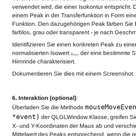
verwendet wird, die einer Isokontur entspricht. 
einem Peak in der Transferfunktion in Form ei
Funktion. Den dazugehörigen Peak färben Sie bi
farblos, grau oder transparent - je nach Gesch
Identifizieren Sie einen konkreten Peak zu ei
normalisierten Isowert
, der eine bestimmte St
s
s
i
s
o
i
s
o
Hirnrinde charakterisiert.
Dokumentieren Sie dies mit einem Screenshot.
6. Interaktion (optional)
:
mouseMoveEve
Überladen Sie die Methode
*event)
der QLGLWindow Klasse, greifen Sie 
X- und Y-Koordinaten der Maus ab und verschi
Mittelwert des Peaks entsprechend, wenn die r