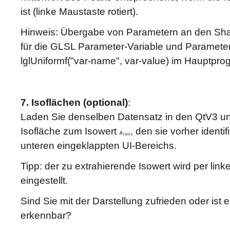
ist (linke Maustaste rotiert).
Hinweis: Übergabe von Parametern an den Shade
für die GLSL Parameter-Variable und Paramete
lglUniformf("var-name", var-value) im Hauptpr
7. Isoflächen (optional)
:
Laden Sie denselben Datensatz in den QtV3 und
Isofläche zum Isowert
, den sie vorher identifi
s
s
i
s
o
i
s
o
unteren eingeklappten UI-Bereichs.
Tipp: der zu extrahierende Isowert wird per li
eingestellt.
Sind Sie mit der Darstellung zufrieden oder ist e
erkennbar?