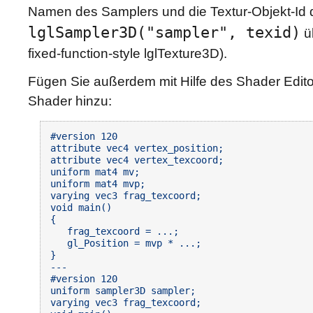
Namen des Samplers und die Textur-Objekt-Id 
lglSampler3D("sampler", texid)
ü
fixed-function-style lglTexture3D).
Fügen Sie außerdem mit Hilfe des Shader Edit
Shader hinzu:
#version 120

attribute vec4 vertex_position;

attribute vec4 vertex_texcoord;

uniform mat4 mv;

uniform mat4 mvp;

varying vec3 frag_texcoord;

void main()

{

   frag_texcoord = ...;

   gl_Position = mvp * ...;

}

---

#version 120

uniform sampler3D sampler;

varying vec3 frag_texcoord;
